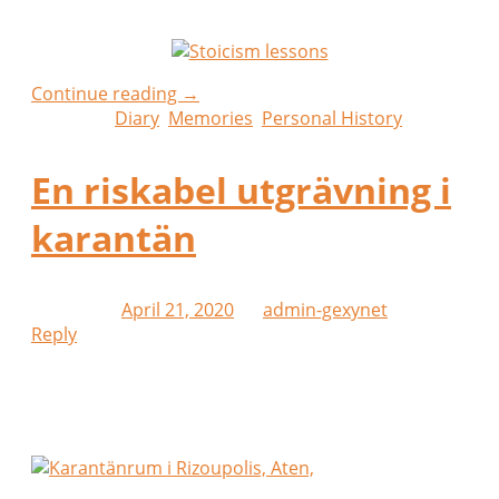
Jag plockar fram mobilen för att ta en bild.
Continue reading
→
Posted in
Diary
,
Memories
,
Personal History
En riskabel utgrävning i
karantän
Posted on
April 21, 2020
by
admin-gexynet
Reply
Corona-kris 2020. Lockdown i Aten. Vård av
åldrande mamma. En svår men kreativ tid var mig
förbehållen.