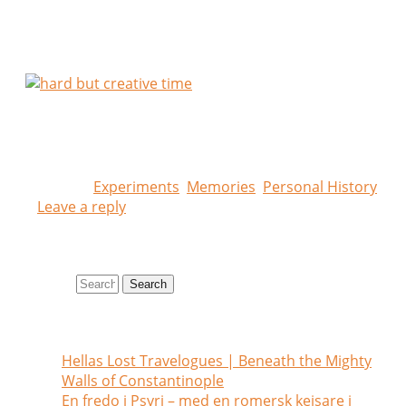
osa upp. Som att ha påbörjat en svår terapi.
Spännande att se var det kommer att leda…
Posted in
Experiments
,
Memories
,
Personal History
|
Leave a reply
Search site
Search
Recent posts
Hellas Lost Travelogues | Beneath the Mighty
Walls of Constantinople
July 1, 2026
En fredo i Psyri – med en romersk kejsare i