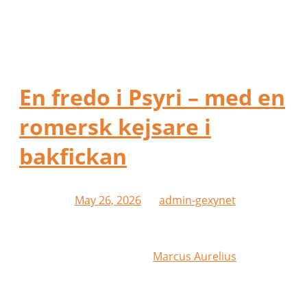
Category Archives:
Memories
En fredo i Psyri – med en
romersk kejsare i
bakfickan
Posted on
May 26, 2026
by
admin-gexynet
Det slitna gula pappret på gatlyktan i Psyri
fladdrade till i den ljumma atenska vinden. Ur
kaoset av graffiti blickade
Marcus Aurelius
ut med
tomma, tryckta ögon. Ovanför hans lockiga skägg
stod det:
Lektioner för vardagslivet från stoikerna.