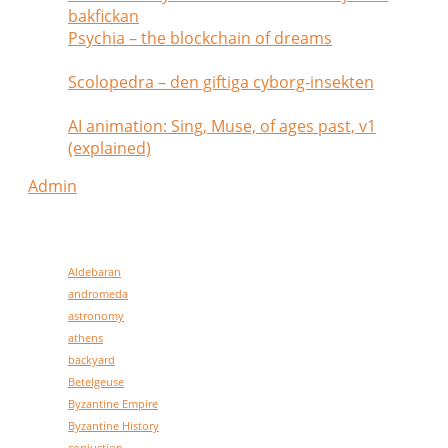
bakfickan
May 26, 2026
Psychia – the blockchain of dreams
February
2, 2025
Scolopedra – den giftiga cyborg-insekten
January 28, 2025
AI animation: Sing, Muse, of ages past, v1
(explained)
July 6, 2024
Admin
my tags
Aldebaran
andromeda
astronomy
athens
backyard
Betelgeuse
Byzantine Empire
Byzantine History