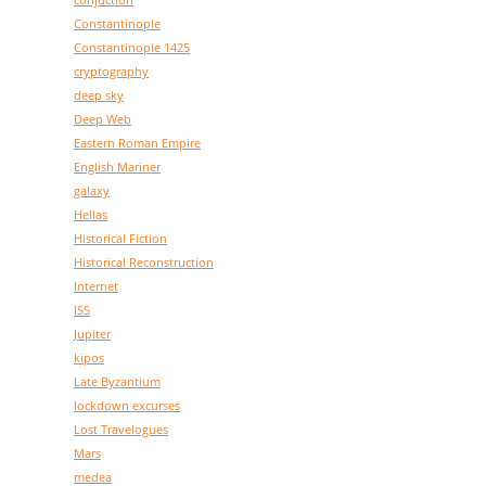
conjuction
Constantinople
Constantinople 1425
cryptography
deep sky
Deep Web
Eastern Roman Empire
English Mariner
galaxy
Hellas
Historical Fiction
Historical Reconstruction
Internet
ISS
Jupiter
kipos
Late Byzantium
lockdown excurses
Lost Travelogues
Mars
medea