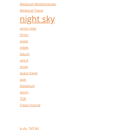
Medieval Mediterranean
Medieval Travel
night sky
onion sites
Orion
quest
riddle
Saturn
sms 6
snow
space travel
spiti
Stellarium
storm
TOR
Travel Journal
Archive
July 2026
(1)